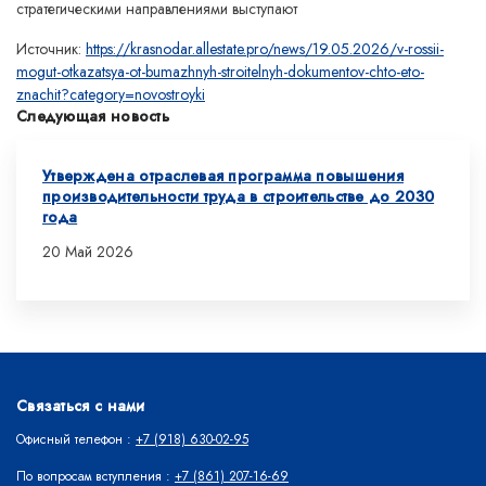
стратегическими направлениями выступают
Источник:
https://krasnodar.allestate.pro/news/19.05.2026/v-rossii-
mogut-otkazatsya-ot-bumazhnyh-stroitelnyh-dokumentov-chto-eto-
znachit?category=novostroyki
Следующая новость
Утверждена отраслевая программа повышения
производительности труда в строительстве до 2030
года
20 Май 2026
Связаться с нами
Офисный телефон :
+7 (918) 630-02-95
По вопросам вступления :
+7 (861) 207-16-69