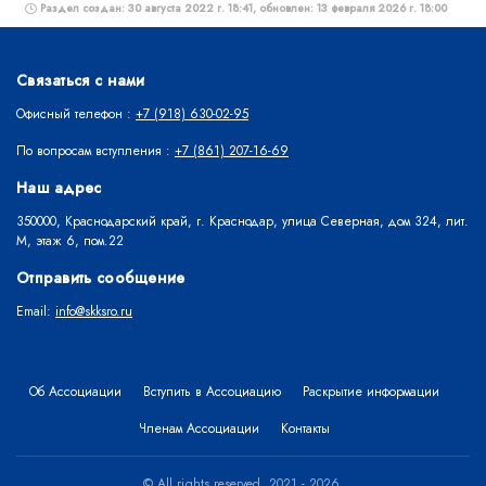
Раздел создан: 30 августа 2022 г. 18:41, обновлен: 13 февраля 2026 г. 18:00
Связаться с нами
Офисный телефон :
+7 (918) 630-02-95
По вопросам вступления :
+7 (861) 207-16-69
Наш адрес
350000, Краснодарский край, г. Краснодар, улица Северная, дом 324, лит.
М, этаж 6, пом.22
Отправить сообщение
Email:
info@skksro.ru
Об Ассоциации
Вступить в Ассоциацию
Раскрытие информации
Членам Ассоциации
Контакты
© All rights reserved. 2021 - 2026.