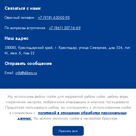
Связаться с нами
Офисный телефон :
+7 (918) 630-02-95
По вопросам вступления :
+7 (861) 207-16-69
Наш адрес
350000, Краснодарский край, г. Краснодар, улица Северная, дом 324, лит.
М, этаж 6, пом.22
Отправить сообщение
Email:
info@skksro.ru
Об Ассоциации
Вступить в Ассоциацию
Раскрытие информации
Мы используем файлы cookie для корректной работы сайта: работы форм,
сохранения настроек, отображения информации и анализа посещаемости.
Членам Ассоциации
Контакты
Продолжая пользоваться сайтом, вы соглашаетесь с использованием cookie
в соответствии с
политикой в отношении обработки персональных
данных.
Вы можете отключить cookie в настройках браузера.
© All rights reserved. 2021 - 2026.
Политика в отношении обработки
персональных данных
Принять все