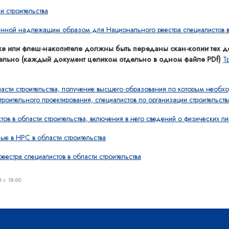
 строительства
енной надлежащим образом для Национального реестра специалистов в 
ске или флеш-накопителе должны быть переданы скан-копии тех д
льно (каждый документ целиком отдельно в одном файле PDf)
Т
ласти строительства, получение высшего образования по которым необ
троительного проектирования, специалистов по организации строительств
в в области строительства, включения в него сведений о физических ли
ые в НРС в области строительства
естра специалистов в области строительства
 г. 18:00