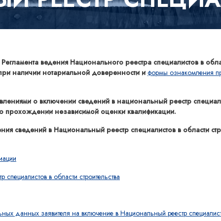
8 Регламента ведения Национального реестра специалистов в обла
, при наличии нотариальной доверенности и
формы ознакомления пр
влениями о включении сведений в национальный реестр специалис
 о прохождении независимой оценки квалификации.
ия сведений в Национальный реестр специалистов в области строи
иации
 специалистов в области строительства
ных данных заявителя на включение в Национальный реестр специалис