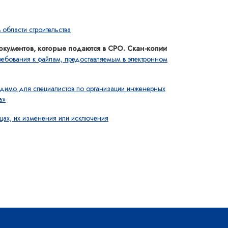
области строительства
окументов, которые подаются в СРО. Скан-копии
ребования к файлам, предоставляемым в электронном
ходимо для специалистов по организации инженерных
а»
цах, их изменения или исключения