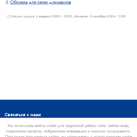
Обложка для папки документов
Раздел создан: 6 февраля 2023 г. 10:32, обновлен: 9 сентября 2024 г. 11:35
Связаться с нами
Офисный телефон :
+7 (918) 630-02-95
Мы используем файлы cookie для корректной работы сайта: работы форм,
сохранения настроек, отображения информации и анализа посещаемости.
По вопросам вступления :
+7 (861) 207-16-69
Продолжая пользоваться сайтом, вы соглашаетесь с использованием cookie