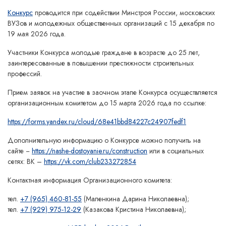
Конкурс
проводится при содействии Минстроя России, московских
ВУЗов и молодежных общественных организаций с 15 декабря по
19 мая 2026 года.
Участники Конкурса молодые граждане в возрасте до 25 лет,
заинтересованные в повышении престижности строительных
профессий.
Прием заявок на участие в заочном этапе Конкурса осуществляется
организационным комитетом до 15 марта 2026 года по ссылке:
https://forms.yandex.ru/cloud/68e41bbd84227c24907fedf1
Дополнительную информацию о Конкурсе можно получить на
сайте −
https://nashe-dostoyanie.ru/construction
или в социальных
сетях: ВК –
https://vk.com/club233272854
Контактная информация Организационного комитета:
тел.
+7 (965) 460-81-55
(Маленкина Дарина Николаевна);
тел.
+7 (929) 975-12-29
(Казакова Кристина Николаевна);