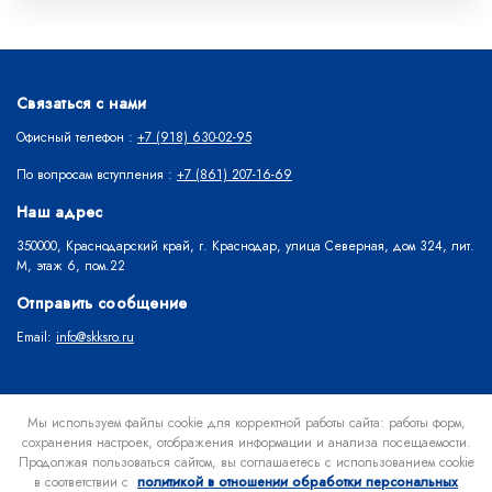
Связаться с нами
Офисный телефон :
+7 (918) 630-02-95
По вопросам вступления :
+7 (861) 207-16-69
Наш адрес
350000, Краснодарский край, г. Краснодар, улица Северная, дом 324, лит.
М, этаж 6, пом.22
Отправить сообщение
Email:
info@skksro.ru
Об Ассоциации
Вступить в Ассоциацию
Раскрытие информации
Мы используем файлы cookie для корректной работы сайта: работы форм,
сохранения настроек, отображения информации и анализа посещаемости.
Членам Ассоциации
Контакты
Продолжая пользоваться сайтом, вы соглашаетесь с использованием cookie
в соответствии с
политикой в отношении обработки персональных