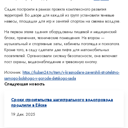
Садик построили в рамках проекта комплексного развития
территорий. Во дворе для каждой из групп установили теневые
навесы, площадки для игр и занятий спортом на свежем воздухе.
На первом этаже здания оборудованы пищевой и медицинский
блоки, прачечная, технические помещения. На втором —
музыкальный и спортивные залы, кабинеты логопеда и психолога.
Кроме того, в саду сделали два лифта для маломобильных
посетителей. Организовали систему безопасности, она включает
пост охраны, видеонаблюдение и тревожную кнопку.
Источник:
https://kuban24.tv/item/v-krasnodare-zavershili-stroitelstvo-
samogo-bolshogo-v-gorode-detskogo-sada
Следующая новость
Сроки строительства магистрального водопровода
продлили в Ейске
19 Дек. 2025