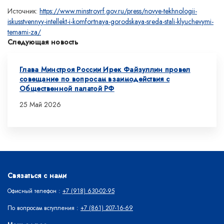
Источник:
https://www.minstroyrf.gov.ru/press/novye-tekhnologii-
iskusstvennyy-intellekt-i-komfortnaya-gorodskaya-sreda-stali-klyuchevymi-
temami-za/
Следующая новость
Глава Минстроя России Ирек Файзуллин провел
совещание по вопросам взаимодействия с
Общественной палатой РФ
25 Май 2026
Связаться с нами
Офисный телефон :
+7 (918) 630-02-95
По вопросам вступления :
+7 (861) 207-16-69